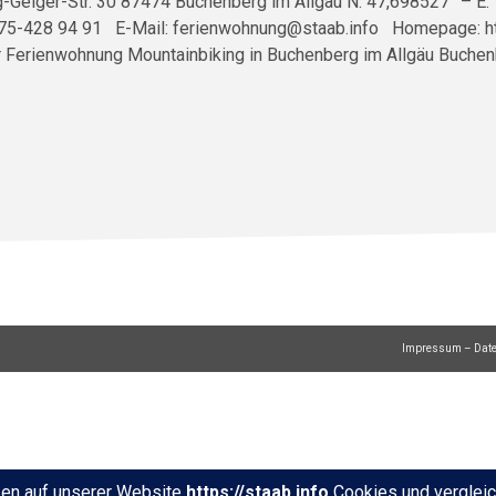
-Geiger-Str. 30 87474 Buchenberg im Allgäu N: 47,698527° – E
1575-428 94 91 E-Mail: ferienwohnung@staab.info Homepage: ht
 Ferienwohnung Mountainbiking in Buchenberg im Allgäu Buchen
Impressum – Dat