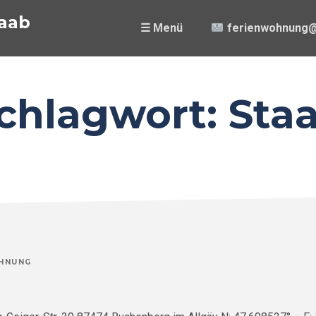
aab
☰ Menü
ferienwohnung@
chlagwort:
Sta
HNUNG