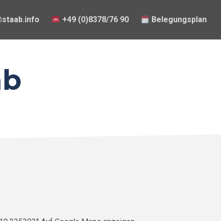
staab.info
​ +49 (0)8378/76 90
Belegungsplan
ab