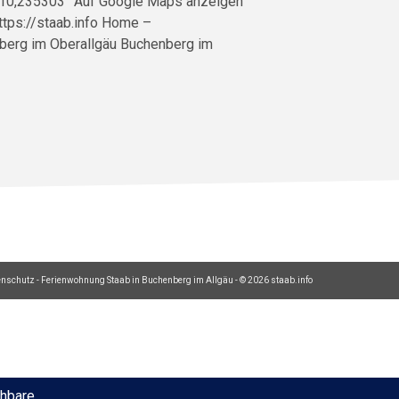
: 10,235303° Auf Google Maps anzeigen
tps://staab.info Home –
berg im Oberallgäu Buchenberg im
enschutz
-
Ferienwohnung Staab in Buchenberg im Allgäu
- © 2026 staab.info